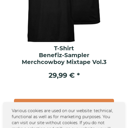
T-Shirt
Benefiz-Sampler
Merchcowboy Mixtape Vol.3
29,99 € *
ODER HIER DIREKT SPENDEN
Various cookies are used on our website: technical,
functional as well as for marketing purposes. You
can visit our site without cookies. If you do not