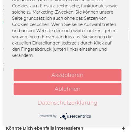
34,40 € *
Cookies zum Einsatz: technische, funktionale sowie
solche zu Marketing-Zwecken. Sie können unsere
*inkl. MwSt.
zzgl. Versandkosten
Seite grundsätzlich auch ohne das Setzen von
Sofort verfügbar | 3 - 4 Werktage
Cookies besuchen. Wenn Sie keine Auswahl treffen
und unsere Website dennoch weiter nutzen, gehen
In den
Warenkorb
wir von Ihrem Einverständnis aus. Sie können die
aktuellen Einstellungen jederzeit durch Klick auf
den Fingerabdruck (unten links) einsehen und
Merken
verändern.
Artikel-Nr.:
BUST-TI-0024
Herstellerinfo:
Merchcowboy GmbH & Co. KG
Akzeptieren
Friedrich-Ebert-Straße 7 | 48153
Münster |
support@merchcowboy.com
Ablehnen
Beschreibung
Datenschutzerklärung
Datum: 15.01.2027 Ort: Nürnberg Venue: Hirsch Einlass:
19:00 Beginn: 20:00 (für evtl....
mehr
Powered by
Könnte Dich ebenfalls interessieren