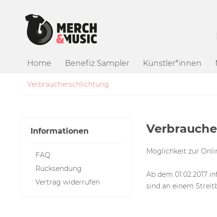
Home
Benefiz Sampler
Künstler*innen
Verbraucherschlichtung
Verbrauche
Informationen
Möglichkeit zur Onli
FAQ
Rücksendung
Ab dem 01.02.2017 i
Vertrag widerrufen
sind an einem Streit