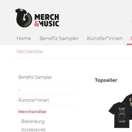
Home
Benefiz Sampler
Künstler*innen
Merchandise
Benefiz Sampler
Topseller
_
Künstler*innen
Merchandise
Bekleidung
Accessoires