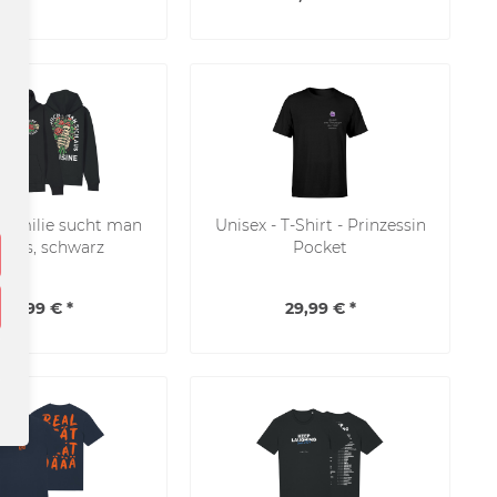
 Familie sucht man
Unisex - T-Shirt - Prinzessin
h aus, schwarz
Pocket
59,99 € *
29,99 € *