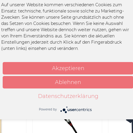
Auf unserer Website kommen verschiedenen Cookies zum
Einsatz: technische, funktionale sowie solche zu Marketing-
Zwecken. Sie können unsere Seite grundsätzlich auch ohne
das Setzen von Cookies besuchen. Wenn Sie keine Auswahl
treffen und unsere Website dennoch weiter nutzen, gehen wir
von Ihrem Einverständnis aus. Sie können die aktuellen
Einstellungen jederzeit durch Klick auf den Fingerabdruck
(unten links) einsehen und verändern.
Since 1994
T-Shirt - Viva la Revolución, go
Zipper -
green
sic
Akzeptieren
Ablehnen
*
34,99 € *
Datenschutzerklärung
Powered by
SALE