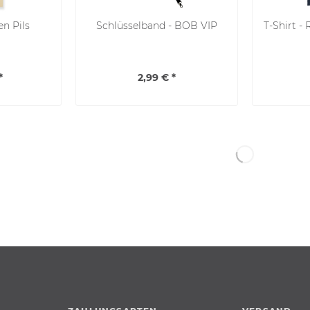
en Pils
Schlüsselband - BOB VIP
T-Shirt - 
*
2,99 € *