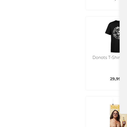
Donots T-Shirt - 
29,99 € 