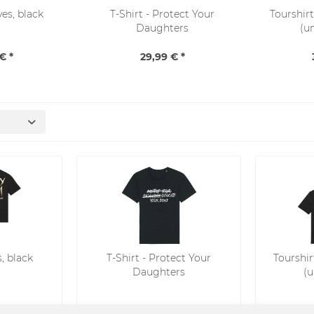
ves, black
T-Shirt - Protect Your
Tourshir
Daughters
(un
€ *
29,99 € *
s, black
T-Shirt - Protect Your
Tourshi
Daughters
(u
*
29,99 € *