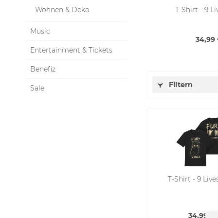
Wohnen & Deko
T-Shirt - 9 Li
Music
34,99 
Entertainment & Tickets
Benefiz
Filtern
Sale
T-Shirt - 9 Live
34,99 € 