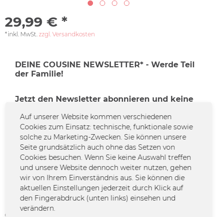
29,99 € *
*inkl. MwSt.
zzgl. Versandkosten
DEINE COUSINE NEWSLETTER* - Werde Teil
der Familie!
Jetzt den Newsletter abonnieren und keine
Familiendramen mehr verpassen!
Auf unserer Website kommen verschiedenen
Cookies zum Einsatz: technische, funktionale sowie
*Solltest du keine Lust mehr auf diese Aktion haben, kannst du Dich
solche zu Marketing-Zwecken. Sie können unsere
natürlich jederzeit abmelden.
Seite grundsätzlich auch ohne das Setzen von
Cookies besuchen. Wenn Sie keine Auswahl treffen
und unsere Website dennoch weiter nutzen, gehen
Zur Newsletter-Anmeldung
wir von Ihrem Einverständnis aus. Sie können die
aktuellen Einstellungen jederzeit durch Klick auf
Jetzt konfigurieren
den Fingerabdruck (unten links) einsehen und
verändern.
Größe: