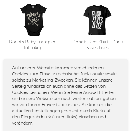
Donots Babystrampler -
Donots Kids Shirt - Punk
Totenkopf
Saves Lives
19,99 € *
29,99 € *
Auf unserer Website kommen verschiedenen
Cookies zum Einsatz: technische, funktionale sowie
solche zu Marketing-Zwecken. Sie können unsere
Seite grundsätzlich auch ohne das Setzen von
Cookies besuchen. Wenn Sie keine Auswahl treffen
und unsere Website dennoch weiter nutzen, gehen
wir von Ihrem Einverständnis aus. Sie können die
aktuellen Einstellungen jederzeit durch Klick auf
den Fingerabdruck (unten links) einsehen und
Donots Kids-Hoodie -
Kids Shirt - CHANGES, go
verändern.
Totenkopf
green