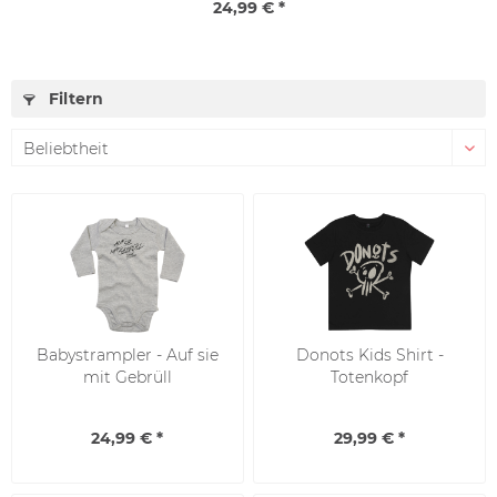
24,99 € *
Filtern
Babystrampler - Auf sie
Donots Kids Shirt -
mit Gebrüll
Totenkopf
24,99 € *
29,99 € *