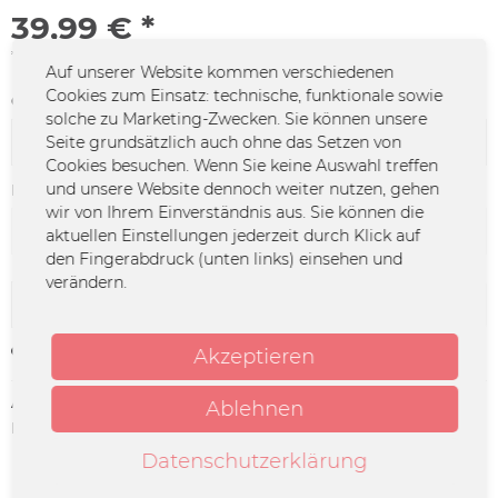
39,99 € *
*inkl. MwSt.
zzgl. Versandkosten
Auf unserer Website kommen verschiedenen
Cookies zum Einsatz: technische, funktionale sowie
Größe:
solche zu Marketing-Zwecken. Sie können unsere
Seite grundsätzlich auch ohne das Setzen von
Cookies besuchen. Wenn Sie keine Auswahl treffen
und unsere Website dennoch weiter nutzen, gehen
Farbe:
wir von Ihrem Einverständnis aus. Sie können die
aktuellen Einstellungen jederzeit durch Klick auf
den Fingerabdruck (unten links) einsehen und
verändern.
In den
Warenkorb
Merken
Akzeptieren
Artikel-Nr.:
DO-0805
Ablehnen
Herstellerinfo:
Merchcowboy GmbH & Co. KG
Friedrich-Ebert-Straße 7 | 48153
Datenschutzerklärung
Münster |
support@merchcowboy.com