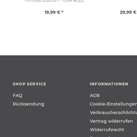
- limited Edition - Totenkopf,
schwarz (OS 36-46)
19,99 € *
29,99 €
SHOP SERVICE
INFORMATIONEN
FAQ
AGB
Rücksendung
Cookie-Einstellunge
Verbraucherschlich
Vertrag widerrufen
Widerrufsrecht