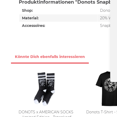
Produktinformationen "Donots Snapback
Shop:
Donots
Material:
20% Woll
Accessoires:
Snapbac
Könnte Dich ebenfalls interessieren
DONOTS x AMERICAN SOCKS
Donots T-Shirt -