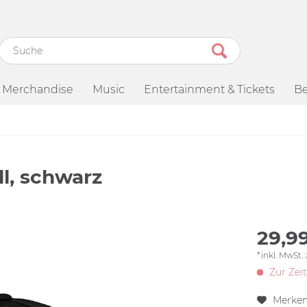
Merchandise
Music
Entertainment & Tickets
Be
l, schwarz
29,99
*inkl. MwSt.
Zur Zeit
Merke