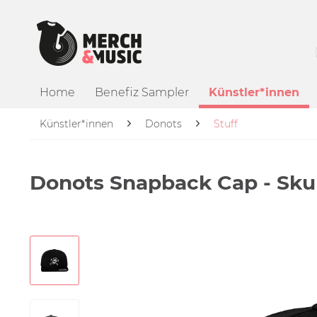
Home
Benefiz Sampler
Künstler*innen
Künstler*innen
Donots
Stuff
Donots Snapback Cap - Skul