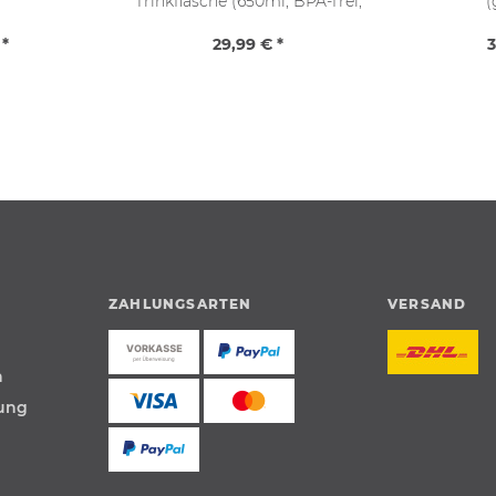
Trinkflasche (650ml, BPA-frei,
(
Softtouch)
 *
29,99 € *
3
ZAHLUNGSARTEN
VERSAND
n
tung