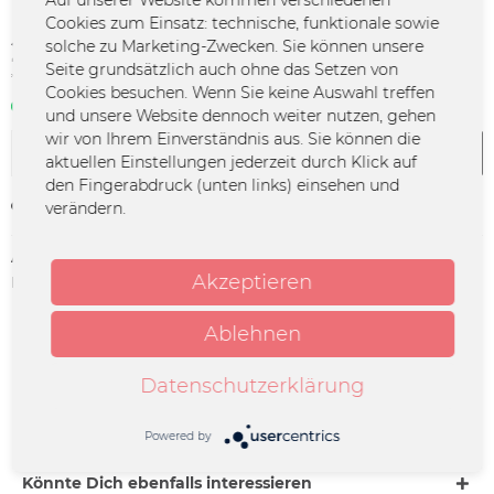
Auf unserer Website kommen verschiedenen
Cookies zum Einsatz: technische, funktionale sowie
22,99 € *
solche zu Marketing-Zwecken. Sie können unsere
Seite grundsätzlich auch ohne das Setzen von
*inkl. MwSt.
zzgl. Versandkosten
Cookies besuchen. Wenn Sie keine Auswahl treffen
Sofort verfügbar | 3 - 4 Werktage
und unsere Website dennoch weiter nutzen, gehen
wir von Ihrem Einverständnis aus. Sie können die
In den
Warenkorb
aktuellen Einstellungen jederzeit durch Klick auf
den Fingerabdruck (unten links) einsehen und
Merken
verändern.
Artikel-Nr.:
SOLM-0001
Akzeptieren
Herstellerinfo:
DONOTS Merchandise GbR | Solitary
Man Records | Friedrich-Ebert-Straße
7 | 48153 Münster | office@donots.com
Ablehnen
Beschreibung
Datenschutzerklärung
- 12“-Vinyl im Schuber - LP: „Schwert aus Holz“, coloured
12“ Vinyl, Farbe: blau - bedruckte...
mehr
Powered by
Könnte Dich ebenfalls interessieren