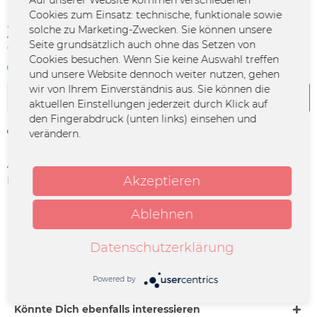
Cookies zum Einsatz: technische, funktionale sowie
30,00 € *
solche zu Marketing-Zwecken. Sie können unsere
Seite grundsätzlich auch ohne das Setzen von
*inkl. MwSt.
zzgl. Versandkosten
Cookies besuchen. Wenn Sie keine Auswahl treffen
Sofort verfügbar | 3 - 4 Werktage
und unsere Website dennoch weiter nutzen, gehen
wir von Ihrem Einverständnis aus. Sie können die
In den
Warenkorb
aktuellen Einstellungen jederzeit durch Klick auf
den Fingerabdruck (unten links) einsehen und
Merken
verändern.
Artikel-Nr.:
RTOE-0001
Akzeptieren
Herstellerinfo:
Lorenz Rhode, Postfach 10 30 18,
50470 Köln,
support@merchcowboy.com
Ablehnen
Beschreibung
Datenschutzerklärung
Das Rundfunk-Tanzorchester Ehrenfeld hat endlich die
meistgelesene Zuschrift erhört und ein...
mehr
Powered by
Könnte Dich ebenfalls interessieren