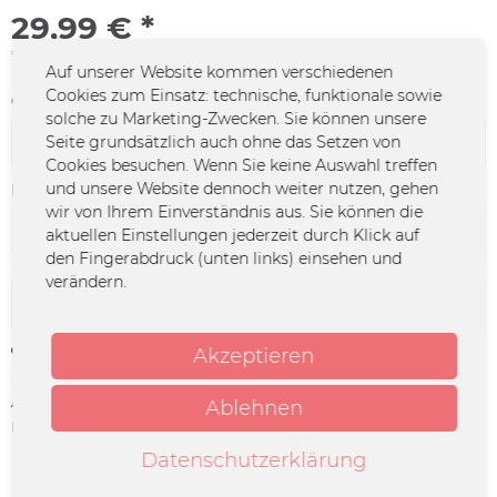
29,99 € *
*inkl. MwSt.
zzgl. Versandkosten
Auf unserer Website kommen verschiedenen
Cookies zum Einsatz: technische, funktionale sowie
Größe:
solche zu Marketing-Zwecken. Sie können unsere
Seite grundsätzlich auch ohne das Setzen von
Cookies besuchen. Wenn Sie keine Auswahl treffen
und unsere Website dennoch weiter nutzen, gehen
Farbe:
wir von Ihrem Einverständnis aus. Sie können die
aktuellen Einstellungen jederzeit durch Klick auf
den Fingerabdruck (unten links) einsehen und
verändern.
In den
Warenkorb
Merken
Akzeptieren
Artikel-Nr.:
DO-0791
Ablehnen
Herstellerinfo:
Merchcowboy GmbH & Co. KG
Friedrich-Ebert-Straße 7 | 48153
Datenschutzerklärung
Münster |
support@merchcowboy.com