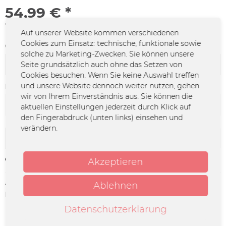
54,99 € *
*inkl. MwSt.
zzgl. Versandkosten
Auf unserer Website kommen verschiedenen
Cookies zum Einsatz: technische, funktionale sowie
Größe:
solche zu Marketing-Zwecken. Sie können unsere
Seite grundsätzlich auch ohne das Setzen von
Cookies besuchen. Wenn Sie keine Auswahl treffen
und unsere Website dennoch weiter nutzen, gehen
Farbe:
wir von Ihrem Einverständnis aus. Sie können die
aktuellen Einstellungen jederzeit durch Klick auf
den Fingerabdruck (unten links) einsehen und
verändern.
In den
Warenkorb
Merken
Akzeptieren
Artikel-Nr.:
DO-0827
Ablehnen
Herstellerinfo:
Merchcowboy GmbH & Co. KG
Friedrich-Ebert-Straße 7 | 48153
Datenschutzerklärung
Münster |
support@merchcowboy.com