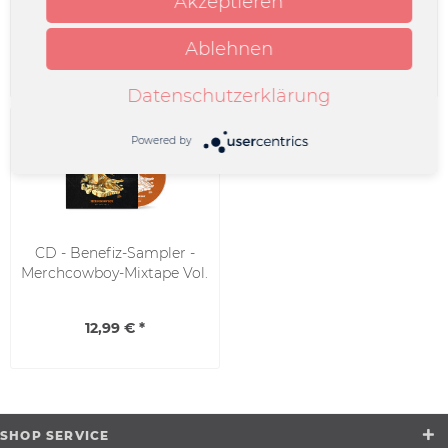
Akzeptieren
Merchcowboy-Mixtape...
Merchcowboy Mixtape
Vol....
Ablehnen
29,99 € *
16,99 € *
Datenschutzerklärung
Powered by
CD - Benefiz-Sampler -
Merchcowboy-Mixtape Vol.
1
12,99 € *
SHOP SERVICE