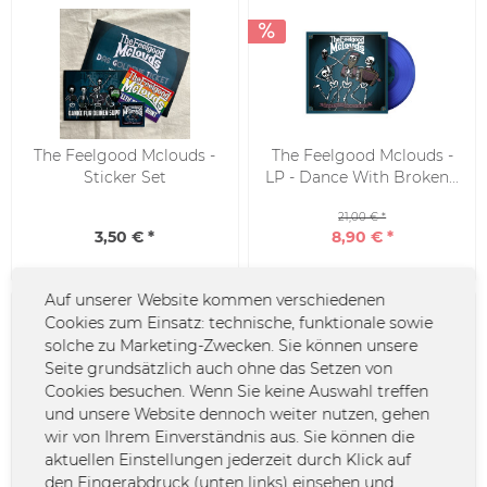
The Feelgood Mclouds -
The Feelgood Mclouds -
Sticker Set
LP - Dance With Broken...
21,00 € *
3,50 € *
8,90 € *
Auf unserer Website kommen verschiedenen
Cookies zum Einsatz: technische, funktionale sowie
solche zu Marketing-Zwecken. Sie können unsere
Seite grundsätzlich auch ohne das Setzen von
Cookies besuchen. Wenn Sie keine Auswahl treffen
und unsere Website dennoch weiter nutzen, gehen
wir von Ihrem Einverständnis aus. Sie können die
The Feelgood Mclouds -
The Feelgood Mclouds -
aktuellen Einstellungen jederzeit durch Klick auf
CD - Saints & Sinners
CD - Life On A Ferris
den Fingerabdruck (unten links) einsehen und