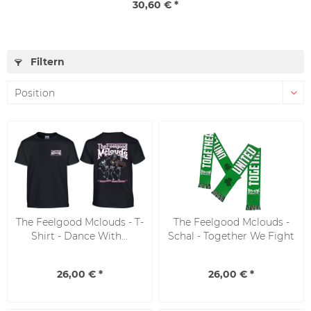
30,60 € *
Filtern
The Feelgood Mclouds - T-
The Feelgood Mclouds -
Shirt - Dance With...
Schal - Together We Fight
26,00 € *
26,00 € *