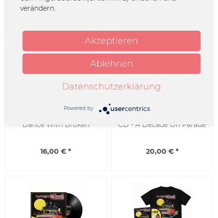
Wheel
verändern.
8,00 € *
16,00 € *
Akzeptieren
Ablehnen
Datenschutzerklärung
Powered by
The Feelgood Mclouds -
The Feelgood Mclouds -
Dance With Broken
CD - A Decade On Parade
Bones...
16,00 € *
20,00 € *