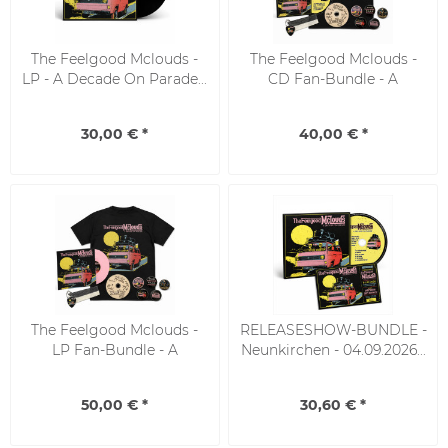
The Feelgood Mclouds -
The Feelgood Mclouds -
LP - A Decade On Parade...
CD Fan-Bundle - A
Decade...
30,00 € *
40,00 € *
The Feelgood Mclouds -
RELEASESHOW-BUNDLE -
LP Fan-Bundle - A
Neunkirchen - 04.09.2026...
Decade...
50,00 € *
30,60 € *