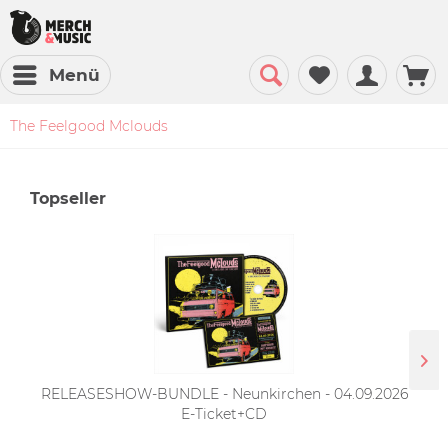
Menü
The Feelgood Mclouds
Topseller
RELEASESHOW-BUNDLE - Neunkirchen - 04.09.2026
E-Ticket+CD