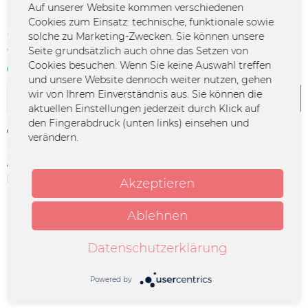
Auf unserer Website kommen verschiedenen
Cookies zum Einsatz: technische, funktionale sowie
8,90 € *
21,00 € *
(57,62% gespart)
solche zu Marketing-Zwecken. Sie können unsere
Seite grundsätzlich auch ohne das Setzen von
*inkl. MwSt.
zzgl. Versandkosten
Cookies besuchen. Wenn Sie keine Auswahl treffen
Sofort verfügbar | 3 - 4 Werktage
und unsere Website dennoch weiter nutzen, gehen
wir von Ihrem Einverständnis aus. Sie können die
In den
Warenkorb
aktuellen Einstellungen jederzeit durch Klick auf
den Fingerabdruck (unten links) einsehen und
Merken
verändern.
Artikel-Nr.:
UM-1140
Herstellerinfo:
Merchcowboy GmbH & Co. KG
Akzeptieren
Friedrich-Ebert-Straße 7 | 48153
Münster |
Ablehnen
support@merchcowboy.com
Datenschutzerklärung
Beschreibung
Exklusiv im Uncle M Shop! Das neue Feelgood McLouds
Powered by
Album "Dance With Broken Bones" auf...
mehr