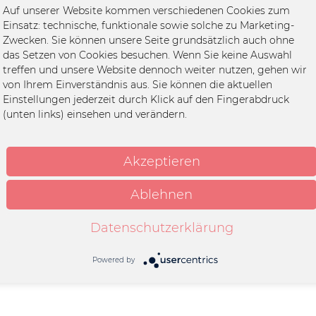
t - Meat Is For Losers"
Auf unserer Website kommen verschiedenen Cookies zum
sua Rieber (Homesick Merch), gedruckt mit wasserbasierten, öko
Einsatz: technische, funktionale sowie solche zu Marketing-
Zwecken. Sie können unsere Seite grundsätzlich auch ohne
). Für eine nachhaltige, empathische Lebensweise: Der Konsum v
das Setzen von Cookies besuchen. Wenn Sie keine Auswahl
r dein Bewusstsein für das Thema!
treffen und unsere Website dennoch weiter nutzen, gehen wir
von Ihrem Einverständnis aus. Sie können die aktuellen
Einstellungen jederzeit durch Klick auf den Fingerabdruck
e
(unten links) einsehen und verändern.
it
Akzeptieren
mwolle in Bio-Qualität
k
Ablehnen
Datenschutzerklärung
Powered by