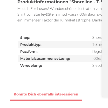
Produktinformationen "Shoreline - T-Shir
Meat Is For Losers! Wunderschöne Illustration von Jo
Shirt von Stanley&Stella in schwarz (100% Baumwolle
ein immenser Faktor der Klimakatastrophe. Danke fü
Shop:
Shorelin
Produkttyp:
T-Shirt
Passform:
Regular F
Materialzusammensetzung:
100% Bau
Veredelung:
Siebdruc
Könnte Dich ebenfalls interessieren