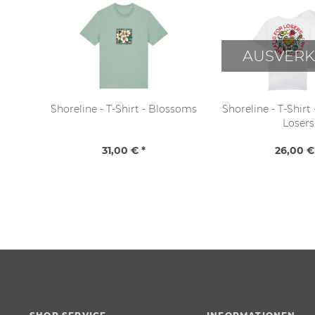
AUSVERK
Shoreline - T-Shirt - Blossoms
Shoreline - T-Shirt 
Losers
31,00 € *
26,00 €