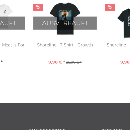
AUFT
AUSVERKAUFT
- Meat Is For
Shoreline - T-Shirt - Growth
Shoreline -
 *
9,90 € *
9,90
25,00 € *