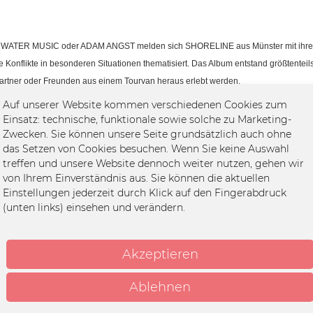
OT WATER MUSIC oder ADAM ANGST melden sich SHORELINE aus Münster mit ihrem e
e Konflikte in besonderen Situationen thematisiert. Das Album entstand größtentei
Partner oder Freunden aus einem Tourvan heraus erlebt werden.
gsfeld von THE MENZINGERS bis hin zu TITLE FIGHT und vereinen ihre Wurzeln au
Auf unserer Website kommen verschiedenen Cookies zum
Einsatz: technische, funktionale sowie solche zu Marketing-
Zwecken. Sie können unsere Seite grundsätzlich auch ohne
das Setzen von Cookies besuchen. Wenn Sie keine Auswahl
treffen und unsere Website dennoch weiter nutzen, gehen wir
von Ihrem Einverständnis aus. Sie können die aktuellen
Einstellungen jederzeit durch Klick auf den Fingerabdruck
(unten links) einsehen und verändern.
Akzeptieren
Ablehnen