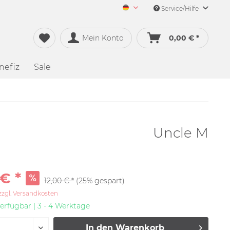
Service/Hilfe
Merch&Music Deutsch
Mein Konto
0,00 € *
nefiz
Sale
Uncle M
€ *
12,00 € *
(25% gespart)
zzgl. Versandkosten
erfügbar | 3 - 4 Werktage
In den
Warenkorb