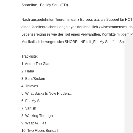
Shoreline - Eat My Soul (CD)
Nach ausgedehnten Touren in ganz Europa, u.a. als Support für H
einen facettenreichen Longplayer, der inhaltlich zwischenmenschlich
Lebensereignisse wie der Tod eines Verwandten, Konflikte mit dem 
Musikalisch bewegen sich SHORELINE mit „Eat My Soul“ im Spannun
Trackliste:
1. Andre The Giant
2. Hana
3. Bent/Broken
4. Thieves
5. What Sucks Is Now Hidden…
6. Eat My Soul
7. Vanish
8. Walking Through
9. Wasps&Flies
10. Two Floors Beneath