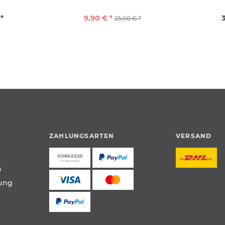
 *
9,90 € *
3
25,00 € *
ZAHLUNGSARTEN
VERSAND
n
tung