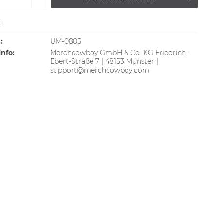
n
:
UM-0805
info:
Merchcowboy GmbH & Co. KG Friedrich-
Ebert-Straße 7 | 48153 Münster |
support@merchcowboy.com