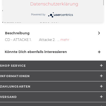
In den
Warenkorb
Datenschutzerklärung
Merken
Powered by
Artikel-Nr.:
DECO-0001
Beschreibung
CD - ATTACKE 1. Attacke 2. ...
mehr
Könnte Dich ebenfalls interessieren
SHOP SERVICE
INFORMATIONEN
ZAHLUNGSARTEN
VERSAND