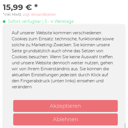
15,99 € *
*inkl. MwSt.
zzgl. Versandkosten
Sofort verfügbar | 3 - 4 Werktage
Auf unserer Website kommen verschiedenen
Cookies zum Einsatz: technische, funktionale sowie
DEINE COUSINE NEWSLETTER* - Werde Teil
der Familie!
solche zu Marketing-Zwecken. Sie können unsere
Seite grundsätzlich auch ohne das Setzen von
Cookies besuchen. Wenn Sie keine Auswahl treffen
Jetzt den Newsletter abonnieren und keine
und unsere Website dennoch weiter nutzen, gehen
Familiendramen mehr verpassen!
wir von Ihrem Einverständnis aus. Sie können die
aktuellen Einstellungen jederzeit durch Klick auf
*Solltest du keine Lust mehr auf diese Aktion haben, kannst du Dich
den Fingerabdruck (unten links) einsehen und
verändern.
natürlich jederzeit abmelden.
Zur Newsletter-Anmeldung
Akzeptieren
Jetzt konfigurieren
Ablehnen