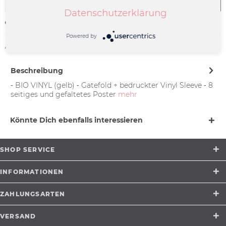
In den
Warenkorb
Datenschutzerklärung
Merken
Powered by
Artikel-Nr.:
DECO-0073
Beschreibung
⁃ BIO VINYL (gelb) ⁃ Gatefold + bedruckter Vinyl Sleeve ⁃ 8
seitiges und gefaltetes Poster
mehr
Könnte Dich ebenfalls interessieren
SHOP SERVICE
INFORMATIONEN
ZAHLUNGSARTEN
VERSAND