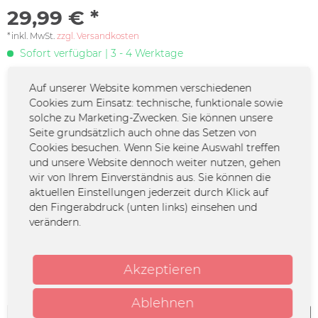
29,99 € *
*inkl. MwSt.
zzgl. Versandkosten
Sofort verfügbar | 3 - 4 Werktage
Auf unserer Website kommen verschiedenen
DEINE COUSINE NEWSLETTER* - Werde Teil
Cookies zum Einsatz: technische, funktionale sowie
der Familie!
solche zu Marketing-Zwecken. Sie können unsere
Seite grundsätzlich auch ohne das Setzen von
Jetzt den Newsletter abonnieren und keine
Cookies besuchen. Wenn Sie keine Auswahl treffen
und unsere Website dennoch weiter nutzen, gehen
Familiendramen mehr verpassen!
wir von Ihrem Einverständnis aus. Sie können die
aktuellen Einstellungen jederzeit durch Klick auf
*Solltest du keine Lust mehr auf diese Aktion haben, kannst du Dich
den Fingerabdruck (unten links) einsehen und
natürlich jederzeit abmelden.
verändern.
Zur Newsletter-Anmeldung
Akzeptieren
Jetzt konfigurieren
Ablehnen