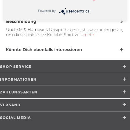
Münster |
support@merchcowboy.com
Powered by
Beschreibung
Uncle M & Homesick Design haben sich zusammengetan,
um dieses exklusive Kollabo-Shirt zu...
mehr
Könnte Dich ebenfalls interessieren
SHOP SERVICE
INFORMATIONEN
ZAHLUNGSARTEN
VERSAND
SOCIAL MEDIA