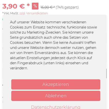
3,90 € *
15,00 € *
(74% gespart)
*inkl. MwSt.
zzgl. Versandkosten
Sofort verfügbar | 3 - 4 Werktage
Auf unserer Website kommen verschiedenen
Cookies zum Einsatz: technische, funktionale sowie
Größe:
solche zu Marketing-Zwecken. Sie können unsere
Seite grundsätzlich auch ohne das Setzen von
Cookies besuchen. Wenn Sie keine Auswahl treffen
und unsere Website dennoch weiter nutzen, gehen
Farbe:
wir von Ihrem Einverständnis aus. Sie können die
aktuellen Einstellungen jederzeit durch Klick auf
den Fingerabdruck (unten links) einsehen und
verändern.
In den
Warenkorb
Akzeptieren
Merken
Ablehnen
Artikel-Nr.:
UM-0247
Herstellerinfo:
Merchcowboy GmbH & Co. KG
Friedrich-Ebert-Straße 7 | 48153
Datenschutzerklärung