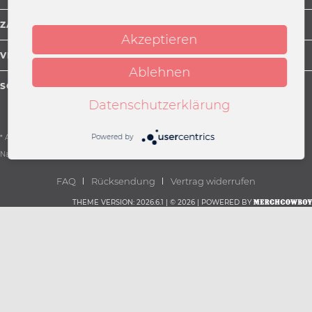
ZAHLUNGSARTEN
Akzeptieren
VERSAND
Ablehnen
SOCIAL MEDIA
Datenschutzerklärung
Powered by
* Alle Preise inkl. gesetzl. Mehrwertsteuer zzgl.
Versandkosten
und ggf.
Nachnahmegebühren, wenn nicht anders beschrieben
FAQ
Rücksendung
Vertrag widerrufen
THEME VERSION: 2026.6.1 | © 2026 | POWERED BY