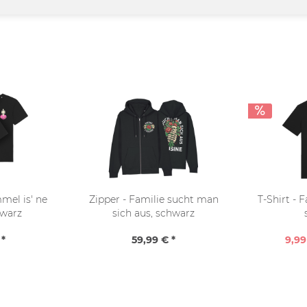
mmel is' ne
Zipper - Familie sucht man
T-Shirt - 
hwarz
sich aus, schwarz
 *
59,99 € *
9,99