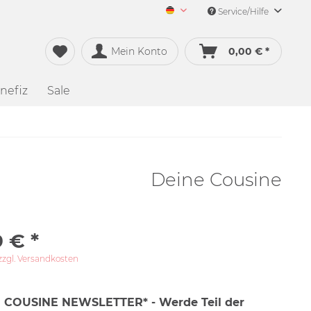
Service/Hilfe
Merch&Music Deutsch
Mein Konto
0,00 € *
nefiz
Sale
Deine Cousine
 € *
zzgl. Versandkosten
 COUSINE NEWSLETTER* - Werde Teil der