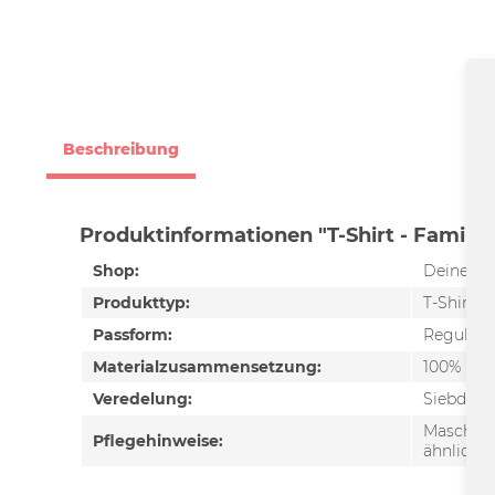
Beschreibung
Produktinformationen "T-Shirt - Familie
Shop:
Deine Co
Produkttyp:
T-Shirt
Passform:
Regular F
Materialzusammensetzung:
100% Ba
Veredelung:
Siebdruc
Maschine
Pflegehinweise:
ähnliche