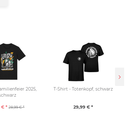
Familienfeier 2025,
T-Shirt - Totenkopf, schwarz
schwarz
 € *
29,99 € *
28,99 € *