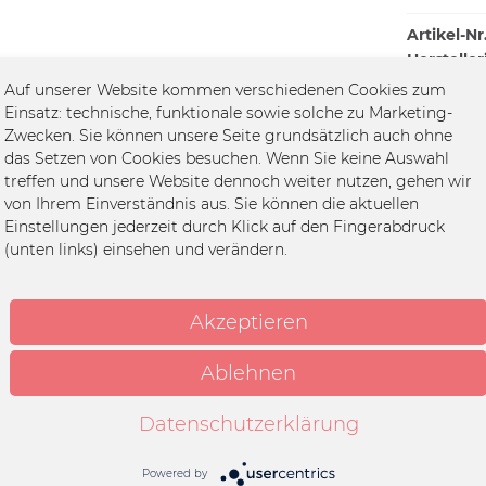
Artikel-Nr.
Hersteller
Auf unserer Website kommen verschiedenen Cookies zum
Einsatz: technische, funktionale sowie solche zu Marketing-
Zwecken. Sie können unsere Seite grundsätzlich auch ohne
das Setzen von Cookies besuchen. Wenn Sie keine Auswahl
treffen und unsere Website dennoch weiter nutzen, gehen wir
von Ihrem Einverständnis aus. Sie können die aktuellen
Einstellungen jederzeit durch Klick auf den Fingerabdruck
 sucht man sich aus, schwarz"
(unten links) einsehen und verändern.
usine
Akzeptieren
it
umwolle
Ablehnen
k
Datenschutzerklärung
nwäsche bei 30°C, Mit
n Farben waschen
Powered by