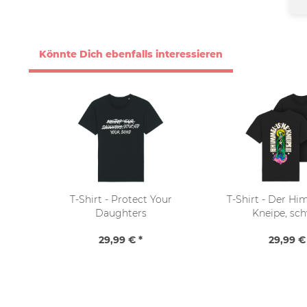
Könnte Dich ebenfalls interessieren
T-Shirt - Protect Your
T-Shirt - Der Hi
Daughters
Kneipe, sc
29,99 € *
29,99 €