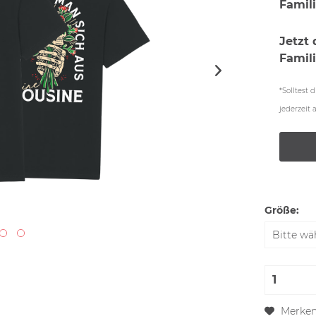
Famili
Jetzt
Famil
*Solltest
jederzeit
Größe:
Merke