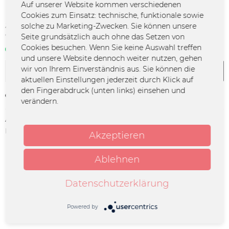
Auf unserer Website kommen verschiedenen
Cookies zum Einsatz: technische, funktionale sowie
59,90 € *
solche zu Marketing-Zwecken. Sie können unsere
Seite grundsätzlich auch ohne das Setzen von
*inkl. MwSt.
zzgl. Versandkosten
Cookies besuchen. Wenn Sie keine Auswahl treffen
Sofort verfügbar | 3 - 4 Werktage
und unsere Website dennoch weiter nutzen, gehen
wir von Ihrem Einverständnis aus. Sie können die
In den
Warenkorb
aktuellen Einstellungen jederzeit durch Klick auf
den Fingerabdruck (unten links) einsehen und
Merken
verändern.
Artikel-Nr.:
DECO-TI-0048
Herstellerinfo:
Merchcowboy GmbH & Co. KG
Akzeptieren
Friedrich-Ebert-Straße 7 | 48153
Münster |
support@merchcowboy.com
Ablehnen
Datenschutzerklärung
Beschreibung
FAMILIENFEIER 2026 / E-Ticket Euer E-Ticket steht nach
dem Kauf zum Download zur Verfügung....
mehr
Powered by