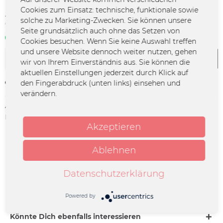
54,95 € *
Cookies zum Einsatz: technische, funktionale sowie
solche zu Marketing-Zwecken. Sie können unsere
*inkl. MwSt.
zzgl. Versandkosten
Seite grundsätzlich auch ohne das Setzen von
Sofort verfügbar | 3 - 4 Werktage
Cookies besuchen. Wenn Sie keine Auswahl treffen
und unsere Website dennoch weiter nutzen, gehen
In den
Warenkorb
wir von Ihrem Einverständnis aus. Sie können die
aktuellen Einstellungen jederzeit durch Klick auf
den Fingerabdruck (unten links) einsehen und
Merken
verändern.
Artikel-Nr.:
DECO-TI-0059
Herstellerinfo:
Merchcowboy GmbH & Co. KG
Akzeptieren
Friedrich-Ebert-Straße 7 | 48153
Münster |
support@merchcowboy.com
Ablehnen
Beschreibung
Datenschutzerklärung
LIVE 2026 - Ich weiß wie dieser Abend endet / Hardticket
Datum: 05.11.2026 Ort:...
mehr
Powered by
Könnte Dich ebenfalls interessieren