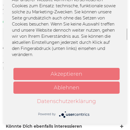
38,40 € *
Cookies zum Einsatz: technische, funktionale sowie
solche zu Marketing-Zwecken. Sie können unsere
*inkl. MwSt.
zzgl. Versandkosten
Seite grundsätzlich auch ohne das Setzen von
Sofort verfügbar | 3 - 4 Werktage
Cookies besuchen. Wenn Sie keine Auswahl treffen
und unsere Website dennoch weiter nutzen, gehen
In den
Warenkorb
wir von Ihrem Einverständnis aus. Sie können die
aktuellen Einstellungen jederzeit durch Klick auf
den Fingerabdruck (unten links) einsehen und
Merken
verändern.
Artikel-Nr.:
KAPE-TI-0096
Herstellerinfo:
Merchcowboy GmbH & Co. KG
Akzeptieren
Friedrich-Ebert-Straße 7 | 48153
Münster |
support@merchcowboy.com
Ablehnen
Beschreibung
Datenschutzerklärung
Lübbe Tour - 30 Jahre Kapelle Petra Datum: 04.12.2026
Ort: Nürnberg Venue: Z-Bau (Saal)...
mehr
Powered by
Könnte Dich ebenfalls interessieren