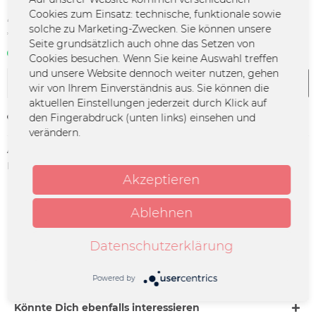
47,85 € *
Cookies zum Einsatz: technische, funktionale sowie
solche zu Marketing-Zwecken. Sie können unsere
*inkl. MwSt.
zzgl. Versandkosten
Seite grundsätzlich auch ohne das Setzen von
Sofort verfügbar | 3 - 4 Werktage
Cookies besuchen. Wenn Sie keine Auswahl treffen
und unsere Website dennoch weiter nutzen, gehen
In den
Warenkorb
wir von Ihrem Einverständnis aus. Sie können die
aktuellen Einstellungen jederzeit durch Klick auf
den Fingerabdruck (unten links) einsehen und
Merken
verändern.
Artikel-Nr.:
GSGF-TI-0063
Herstellerinfo:
Merchcowboy GmbH & Co. KG |
Friedrich-Ebert-Straße 7 | 48153
Akzeptieren
Münster |
support@merchcowboy.com
Ablehnen
Beschreibung
Datenschutzerklärung
GROSSSTADTGEFLÜSTER Datum: 03.09.2026 Stadt:
Bochum Venue: ZFR Einlass: 18:00 Uhr...
mehr
Powered by
Könnte Dich ebenfalls interessieren