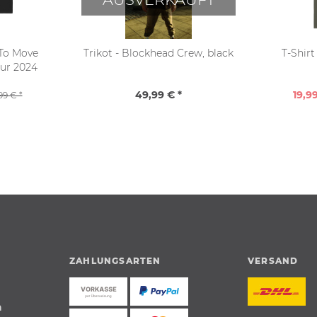
 To Move
Trikot - Blockhead Crew, black
T-Shirt
our 2024
49,99 € *
19,99
99 € *
ZAHLUNGSARTEN
VERSAND
n