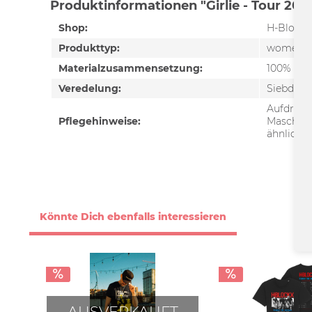
Produktinformationen "Girlie - Tour 2025
Shop:
H-Blockx
Produkttyp:
women's 
Materialzusammensetzung:
100% Bio
Veredelung:
Siebdruc
Aufdruck
Pflegehinweise:
Maschine
ähnliche
Könnte Dich ebenfalls interessieren
AUSVERKAUFT