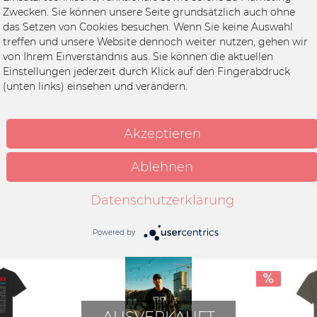
, navy (boxy cut)"
Zwecken. Sie können unsere Seite grundsätzlich auch ohne
das Setzen von Cookies besuchen. Wenn Sie keine Auswahl
treffen und unsere Website dennoch weiter nutzen, gehen wir
boxy t-shirt
von Ihrem Einverständnis aus. Sie können die aktuellen
-Baumwolle, 155g/qm
Einstellungen jederzeit durch Klick auf den Fingerabdruck
(unten links) einsehen und verändern.
k
 nicht bügeln,
nwäsche bei 30°C, Mit
Akzeptieren
n Farben waschen
Ablehnen
Datenschutzerklärung
Powered by
AUSVERKAUFT