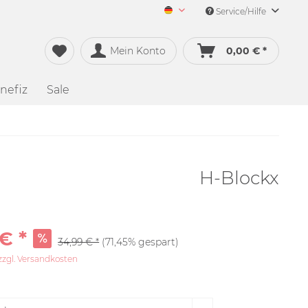
Service/Hilfe
Merch&Music Deutsch
Mein Konto
0,00 € *
nefiz
Sale
H-Blockx
€ *
34,99 € *
(71,45% gespart)
zzgl. Versandkosten