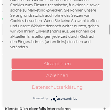
14,99 € *
Cookies zum Einsatz: technische, funktionale sowie
solche zu Marketing-Zwecken. Sie können unsere
*inkl. MwSt.
zzgl. Versandkosten
Seite grundsätzlich auch ohne das Setzen von
Sofort verfügbar | 3 - 4 Werktage
Cookies besuchen. Wenn Sie keine Auswahl treffen
und unsere Website dennoch weiter nutzen, gehen
In den
Warenkorb
wir von Ihrem Einverständnis aus. Sie können die
aktuellen Einstellungen jederzeit durch Klick auf
den Fingerabdruck (unten links) einsehen und
Merken
verändern.
Artikel-Nr.:
SOTT-0007
Herstellerinfo:
Merchcowboy GmbH & Co. KG
Akzeptieren
Friedrich-Ebert-Straße 7 | 48153
Münster |
support@merchcowboy.com
Ablehnen
Beschreibung
Datenschutzerklärung
25 Tracks aus 20 Jahren, quasi ein Schrottgrenze-Destillat,
die besten Songs from the...
mehr
Powered by
Könnte Dich ebenfalls interessieren