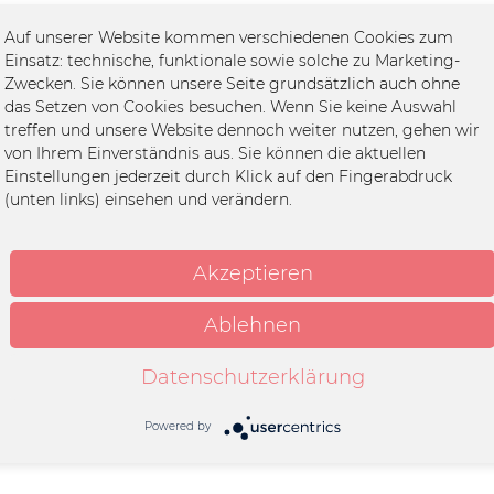
in und aus Deutschland auf die internationale Bühne gebracht. S
Auf unserer Website kommen verschiedenen Cookies zum
ggae-Musiker Erfolge feiert. Mit dem neuen Studio-Album „Mad Wo
Einsatz: technische, funktionale sowie solche zu Marketing-
hzeitig sein Lebenswerk weiter nach vorne bringt.
Zwecken. Sie können unsere Seite grundsätzlich auch ohne
das Setzen von Cookies besuchen. Wenn Sie keine Auswahl
tlemans Leben, in der er dem schnellen und gleichzeitig oberfl
treffen und unsere Website dennoch weiter nutzen, gehen wir
situierte: Organic Food, self-sustainable Lifestyle, weniger di
von Ihrem Einverständnis aus. Sie können die aktuellen
Einstellungen jederzeit durch Klick auf den Fingerabdruck
piegelt sich in den Songs wider: Die Lösungen für eine immer ko
(unten links) einsehen und verändern.
och triumphieren wird – sei es im großen Ganzen oder im Kleine
Akzeptieren
an
Ablehnen
Datenschutzerklärung
Powered by