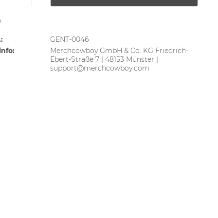
n
:
GENT-0046
info:
Merchcowboy GmbH & Co. KG Friedrich-
Ebert-Straße 7 | 48153 Münster |
support@merchcowboy.com