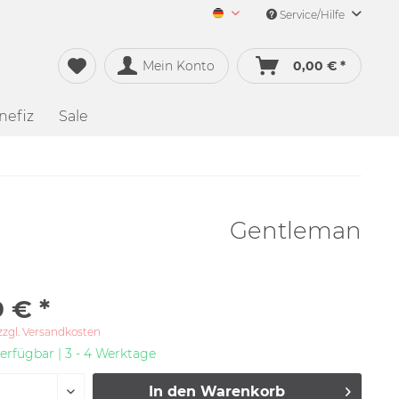
Service/Hilfe
Merch&Music Deutsch
Mein Konto
0,00 € *
nefiz
Sale
Gentleman
 € *
zzgl. Versandkosten
erfügbar | 3 - 4 Werktage
In den
Warenkorb