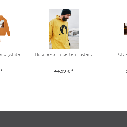
rld (white
Hoodie - Silhouette, mustard
CD 
 *
44,99 € *