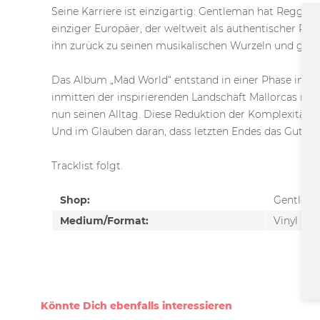
Seine Karriere ist einzigartig: Gentleman hat Reggae 
einziger Europäer, der weltweit als authentischer Re
ihn zurück zu seinen musikalischen Wurzeln und gleic
Das Album „Mad World“ entstand in einer Phase in Gen
inmitten der inspirierenden Landschaft Mallorcas neu 
nun seinen Alltag. Diese Reduktion der Komplexität s
Und im Glauben daran, dass letzten Endes das Gute d
Tracklist folgt.
Shop:
Gentlem
Medium/Format:
Vinyl
Könnte Dich ebenfalls interessieren