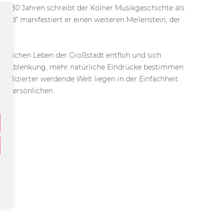
eit 30 Jahren schreibt der Kölner Musikgeschichte als
rld“ manifestiert er einen weiteren Meilenstein, der
ächlichen Leben der Großstadt entfloh und sich
gitale Ablenkung, mehr natürliche Eindrücke bestimmen
mplizierter werdende Welt liegen in der Einfachheit.
n, Persönlichen.