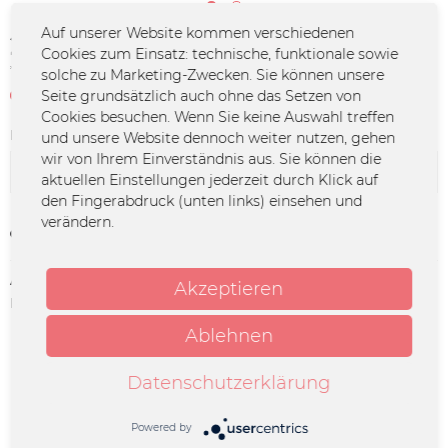
Auf unserer Website kommen verschiedenen
25,00 € *
Cookies zum Einsatz: technische, funktionale sowie
*inkl. MwSt.
zzgl. Versandkosten
solche zu Marketing-Zwecken. Sie können unsere
Zur Zeit leider nicht verfügbar
Seite grundsätzlich auch ohne das Setzen von
Cookies besuchen. Wenn Sie keine Auswahl treffen
Farbe:
und unsere Website dennoch weiter nutzen, gehen
wir von Ihrem Einverständnis aus. Sie können die
aktuellen Einstellungen jederzeit durch Klick auf
den Fingerabdruck (unten links) einsehen und
verändern.
Merken
Artikel-Nr.:
UM-1199
Akzeptieren
Herstellerinfo:
Merchcowboy GmbH & Co. KG
Friedrich-Ebert-Straße 7 | 48153
Ablehnen
Münster |
support@merchcowboy.com
Datenschutzerklärung
Beschreibung
Powered by
Die LP "Oben" in der Deluxe-Farbe "wolkig-blau", ltd. auf