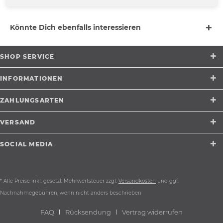
nur 500 Stück (hier die letzten...
mehr
Könnte Dich ebenfalls interessieren
SHOP SERVICE
INFORMATIONEN
ZAHLUNGSARTEN
VERSAND
SOCIAL MEDIA
* Alle Preise inkl. gesetzl. Mehrwertsteuer zzgl.
Versandkosten
und ggf.
Nachnahmegebühren, wenn nicht anders beschrieben
FAQ
Rücksendung
Vertrag widerrufen