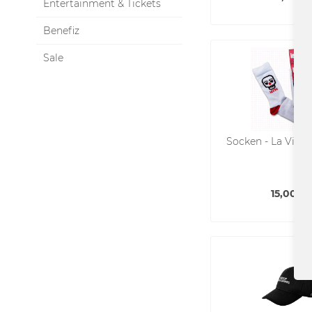
Entertainment & Tickets
Benefiz
Sale
Socken - La Vie,
15,00 € 