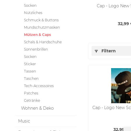
Socken
Cap - Logo New 
Nützliches
Schmuck & Buttons
32,99 
Mundschutzmasken
Mützen & Caps
Schals & Handschuhe
Sonnenbrillen
Filtern
Socken
Sticker
Tassen
Taschen
Tech-Accessoires
Patches
Getränke
Cap - Logo New Sc
Wohnen & Deko
Music
32,99 € 