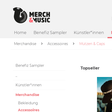
Home
Benefiz Sampler
Künstler*innen
Merchandise
Accessoires
Mützen & Caps
Benefiz Sampler
Topseller
_
Künstler*innen
Merchandise
Bekleidung
Accessoires