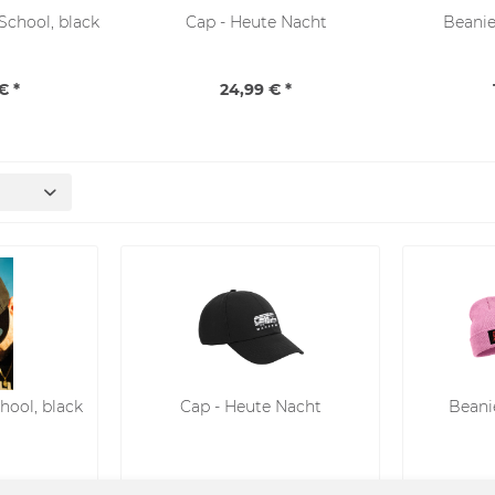
School, black
Cap - Heute Nacht
Beanie 
€ *
24,99 € *
hool, black
Cap - Heute Nacht
Beanie
*
24,99 € *