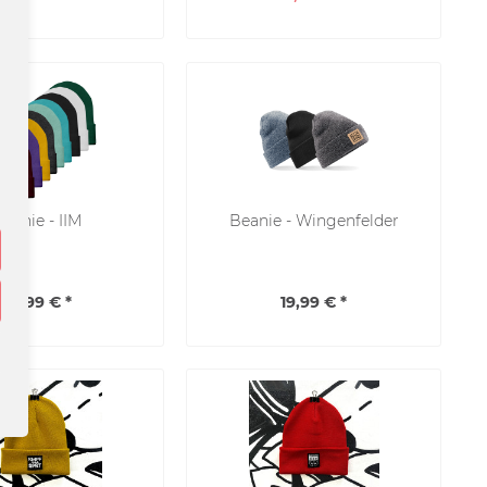
eanie - IIM
Beanie - Wingenfelder
24,99 € *
19,99 € *