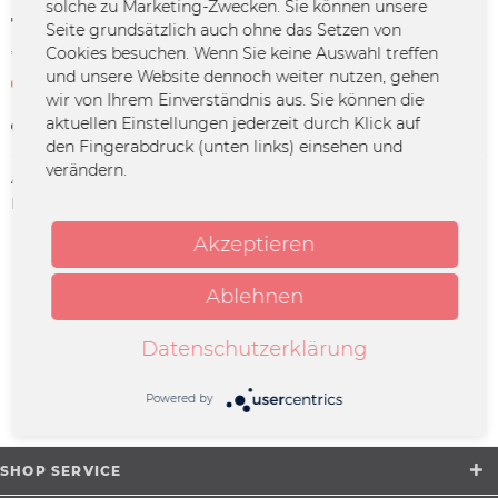
solche zu Marketing-Zwecken. Sie können unsere
19,99 € *
Seite grundsätzlich auch ohne das Setzen von
Cookies besuchen. Wenn Sie keine Auswahl treffen
*inkl. MwSt.
zzgl. Versandkosten
und unsere Website dennoch weiter nutzen, gehen
Zur Zeit leider nicht verfügbar
wir von Ihrem Einverständnis aus. Sie können die
aktuellen Einstellungen jederzeit durch Klick auf
Merken
den Fingerabdruck (unten links) einsehen und
verändern.
Artikel-Nr.:
SAB-0095
Herstellerinfo:
Merchcowboy GmbH & Co. KG
Friedrich-Ebert-Straße 7 | 48153
Akzeptieren
Münster |
support@merchcowboy.com
Ablehnen
Beschreibung
Datenschutzerklärung
mehr
Powered by
Könnte Dich ebenfalls interessieren
SHOP SERVICE