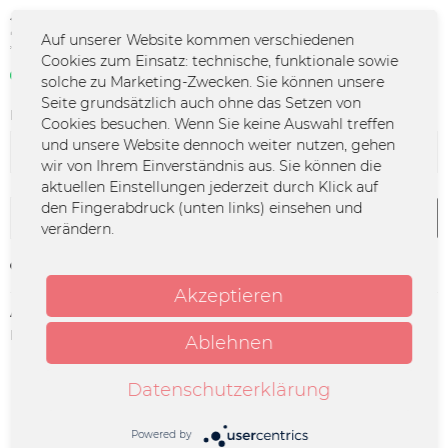
25,00 € *
Auf unserer Website kommen verschiedenen
*inkl. MwSt.
zzgl. Versandkosten
Cookies zum Einsatz: technische, funktionale sowie
Sofort verfügbar | 3 - 4 Werktage
solche zu Marketing-Zwecken. Sie können unsere
Seite grundsätzlich auch ohne das Setzen von
Farbe:
Cookies besuchen. Wenn Sie keine Auswahl treffen
und unsere Website dennoch weiter nutzen, gehen
wir von Ihrem Einverständnis aus. Sie können die
aktuellen Einstellungen jederzeit durch Klick auf
den Fingerabdruck (unten links) einsehen und
In den
Warenkorb
verändern.
Merken
Akzeptieren
Artikel-Nr.:
LFLY-0031
Herstellerinfo:
Merchcowboy GmbH & Co. KG
Ablehnen
Friedrich-Ebert-Straße 7 | 48153
Münster |
Datenschutzerklärung
support@merchcowboy.com
Powered by
Beschreibung