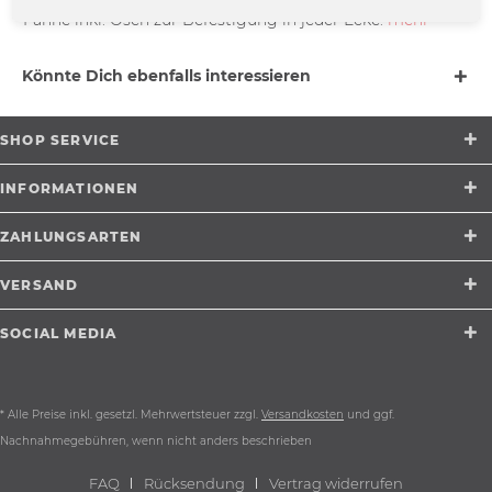
Fahne inkl. Ösen zur Befestigung in jeder Ecke.
mehr
Könnte Dich ebenfalls interessieren
SHOP SERVICE
INFORMATIONEN
ZAHLUNGSARTEN
VERSAND
SOCIAL MEDIA
* Alle Preise inkl. gesetzl. Mehrwertsteuer zzgl.
Versandkosten
und ggf.
Nachnahmegebühren, wenn nicht anders beschrieben
FAQ
Rücksendung
Vertrag widerrufen