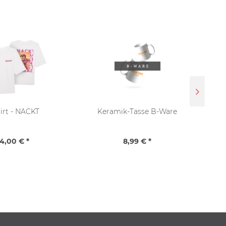
irt - NACKT
Keramik-Tasse B-Ware
4,00 € *
8,99 € *