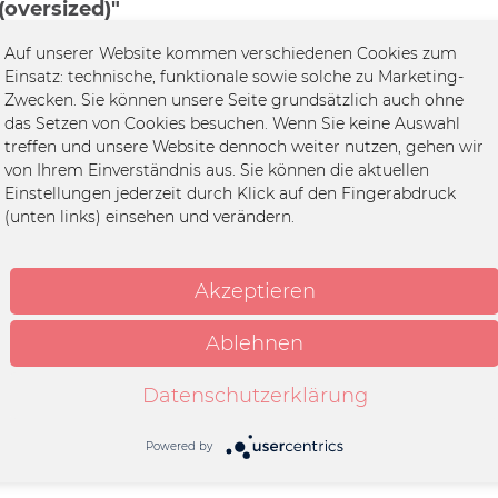
(oversized)"
XL verfügbar
Auf unserer Website kommen verschiedenen Cookies zum
Einsatz: technische, funktionale sowie solche zu Marketing-
 Marwein)
Zwecken. Sie können unsere Seite grundsätzlich auch ohne
das Setzen von Cookies besuchen. Wenn Sie keine Auswahl
ER
treffen und unsere Website dennoch weiter nutzen, gehen wir
von Ihrem Einverständnis aus. Sie können die aktuellen
Einstellungen jederzeit durch Klick auf den Fingerabdruck
d
(unten links) einsehen und verändern.
S-zertifizierte Bio-Baumwolle
k
Akzeptieren
r GmbH | Schlesische Straße 31
erlin | info@yaenniver.com
Ablehnen
nwäsche bei 30°C, Mit
n Farben waschen
Datenschutzerklärung
Powered by