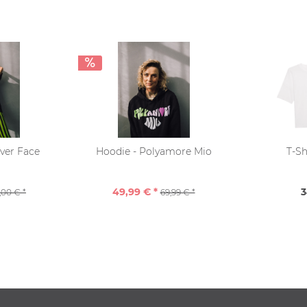
iver Face
Hoodie - Polyamore Mio
T-Sh
49,99 € *
3
,00 € *
69,99 € *