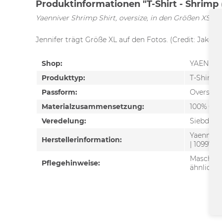
Produktinformationen "T-Shirt - Shrimp 
Yaenniver Shrimp Shirt, oversize, in den Größen XS-4
Jennifer trägt Größe XL auf den Fotos. (Credit: Jakob
Shop:
YAENNIV
Produkttyp:
T-Shirt
Passform:
Oversize
Materialzusammensetzung:
100% GOT
Veredelung:
Siebdruc
Yaennive
Herstellerinformation:
| 10997 B
Maschine
Pflegehinweise:
ähnliche