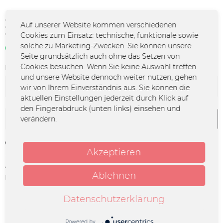
25,00 € *
Auf unserer Website kommen verschiedenen
Cookies zum Einsatz: technische, funktionale sowie
*inkl. MwSt.
zzgl. Versandkosten
solche zu Marketing-Zwecken. Sie können unsere
Sofort verfügbar | 3 - 4 Werktage
Seite grundsätzlich auch ohne das Setzen von
Cookies besuchen. Wenn Sie keine Auswahl treffen
Farbe:
und unsere Website dennoch weiter nutzen, gehen
wir von Ihrem Einverständnis aus. Sie können die
aktuellen Einstellungen jederzeit durch Klick auf
den Fingerabdruck (unten links) einsehen und
In den
Warenkorb
verändern.
Merken
Akzeptieren
Artikel-Nr.:
UM-1224
Ablehnen
Herstellerinfo:
Blaufuchs | König und Bockelmann
GbR | Moltkestr. 75 | 31135 Hildesheim |
mirko@uncle-m.com
Datenschutzerklärung
Beschreibung
Powered by