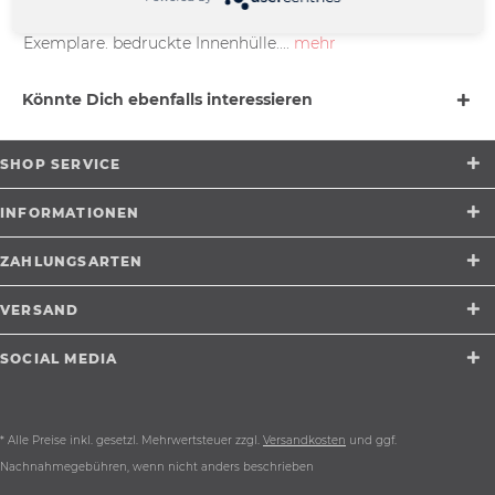
creme/schwarz marmoriertes Vinyl limitiert auf nur 250
Exemplare. bedruckte Innenhülle....
mehr
Könnte Dich ebenfalls interessieren
SHOP SERVICE
INFORMATIONEN
ZAHLUNGSARTEN
VERSAND
SOCIAL MEDIA
* Alle Preise inkl. gesetzl. Mehrwertsteuer zzgl.
Versandkosten
und ggf.
Nachnahmegebühren, wenn nicht anders beschrieben