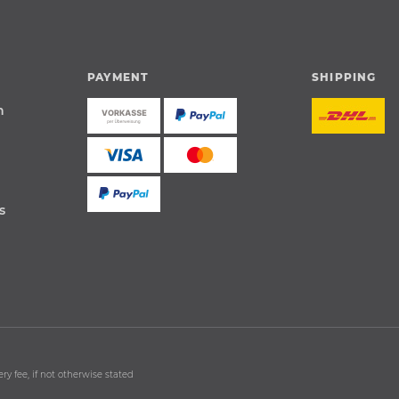
PAYMENT
SHIPPING
n
s
ry fee, if not otherwise stated