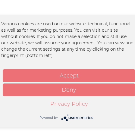
der an Land gespült wurde, ich bin nass, sandig und voller Algen. Meine ersten K
Various cookies are used on our website: technical, functional
er Körper lässt aber vermuten, dass die rauen Wellen der Ostsee mir sehr zugesetzt
as well as for marketing purposes. You can visit our site
without cookies. If you do not make a selection and still use
our website, we will assume your agreement. You can view and
change the current settings at any time by clicking on the
fingerprint (bottom left).
Accept
Deny
ER
Privacy Policy
Powered by