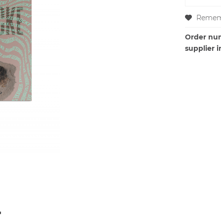
Remem
Order nu
supplier i
"