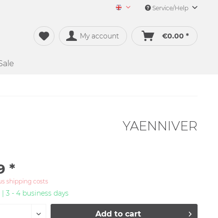
Service/Help
Merch&Music English
My account
€0.00 *
Sale
YAENNIVER
9 *
us shipping costs
 | 3 - 4 business days
Add to
cart