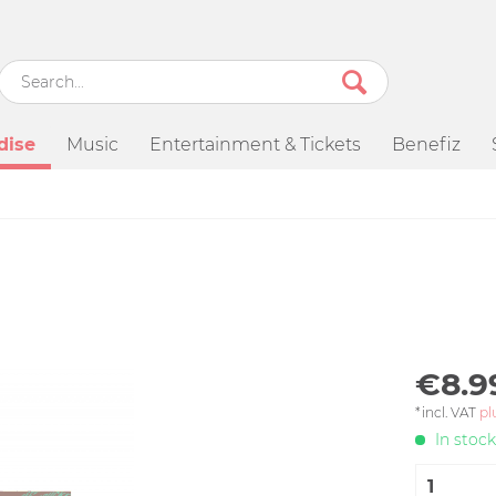
dise
Music
Entertainment & Tickets
Benefiz
€8.9
*incl. VAT
pl
In stock