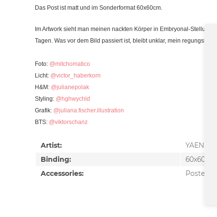
Das Post ist matt und im Sonderformat 60x60cm.
Im Artwork sieht man meinen nackten Körper in Embryonal-Stellung, 
Tagen. Was vor dem Bild passiert ist, bleibt unklar, mein regungslos
Foto:
@mitchomatico
Licht:
@victor_haberkorn
H&M:
@julianepolak
Styling:
@hghwychld
Grafik:
@juliana.fischer.illustration
BTS:
@viktorschanz
Artist:
YAENNIV
Binding:
60x60
Accessories:
Poster