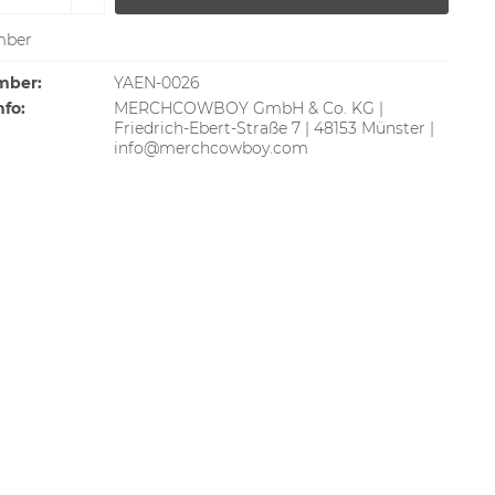
ber
mber:
YAEN-0026
nfo:
MERCHCOWBOY GmbH & Co. KG |
Friedrich-Ebert-Straße 7 | 48153 Münster |
info@merchcowboy.com