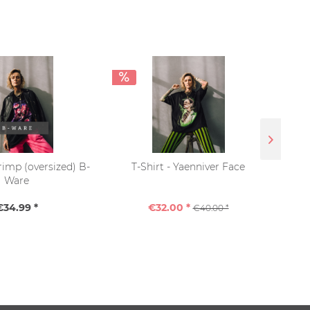
hrimp (oversized) B-
T-Shirt - Yaenniver Face
Ware
€34.99 *
€32.00 *
€40.00 *