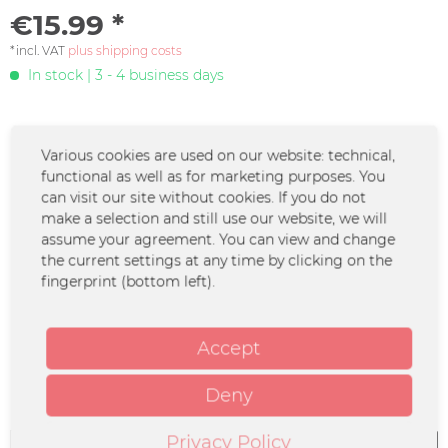
€15.99 *
*incl. VAT
plus shipping costs
In stock | 3 - 4 business days
DEINE COUSINE NEWSLETTER* - Werde Teil
Various cookies are used on our website: technical,
der Familie!
functional as well as for marketing purposes. You
can visit our site without cookies. If you do not
Jetzt den Newsletter abonnieren und keine
make a selection and still use our website, we will
Familiendramen mehr verpassen!
assume your agreement. You can view and change
the current settings at any time by clicking on the
*Solltest du keine Lust mehr auf diese Aktion haben, kannst du Dich
fingerprint (bottom left).
natürlich jederzeit abmelden.
Accept
Zur Newsletter-Anmeldung
Deny
Configure now
Privacy Policy