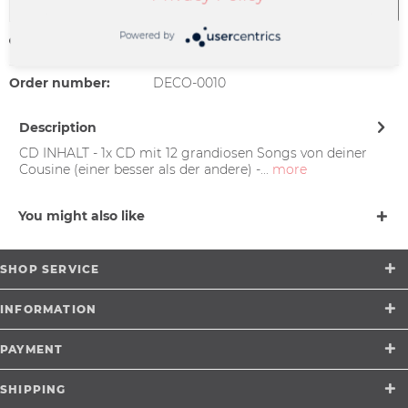
Add to
cart
Powered by
Remember
Order number:
DECO-0010
Description
CD INHALT - 1x CD mit 12 grandiosen Songs von deiner
Cousine (einer besser als der andere) -...
more
You might also like
SHOP SERVICE
INFORMATION
PAYMENT
SHIPPING