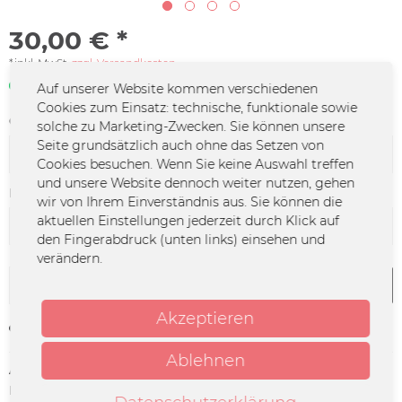
30,00 € *
*inkl. MwSt.
zzgl. Versandkosten
Sofort verfügbar | 3 - 4 Werktage
Auf unserer Website kommen verschiedenen
Cookies zum Einsatz: technische, funktionale sowie
Größe:
solche zu Marketing-Zwecken. Sie können unsere
Seite grundsätzlich auch ohne das Setzen von
Cookies besuchen. Wenn Sie keine Auswahl treffen
und unsere Website dennoch weiter nutzen, gehen
Farbe:
wir von Ihrem Einverständnis aus. Sie können die
aktuellen Einstellungen jederzeit durch Klick auf
den Fingerabdruck (unten links) einsehen und
verändern.
In den
Warenkorb
Akzeptieren
Merken
Ablehnen
Artikel-Nr.:
SEAP-0018
Herstellerinfo:
Merchcowboy GmbH & Co. KG