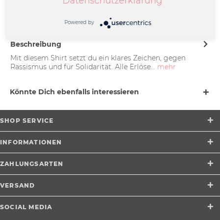
Datenschutzerklärung
Friedrich-Ebert-Straße 7 | 48153
Münster |
support@merchcowboy.com
Powered by
Beschreibung
Mit diesem Shirt setzt du ein klares Zeichen, gegen
Rassismus und für Solidarität. Alle Erlöse...
mehr
Könnte Dich ebenfalls interessieren
SHOP SERVICE
INFORMATIONEN
ZAHLUNGSARTEN
VERSAND
SOCIAL MEDIA