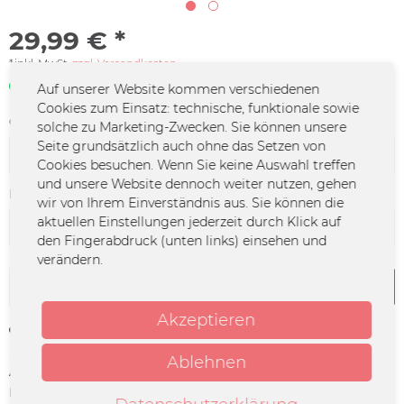
29,99 € *
*inkl. MwSt.
zzgl. Versandkosten
Sofort verfügbar | 3 - 4 Werktage
Auf unserer Website kommen verschiedenen
Cookies zum Einsatz: technische, funktionale sowie
Größe:
solche zu Marketing-Zwecken. Sie können unsere
Seite grundsätzlich auch ohne das Setzen von
Cookies besuchen. Wenn Sie keine Auswahl treffen
und unsere Website dennoch weiter nutzen, gehen
Farbe:
wir von Ihrem Einverständnis aus. Sie können die
aktuellen Einstellungen jederzeit durch Klick auf
den Fingerabdruck (unten links) einsehen und
verändern.
In den
Warenkorb
Akzeptieren
Merken
Ablehnen
Artikel-Nr.:
GSGF-0039.6
Herstellerinfo:
Merchcowboy GmbH & Co. KG