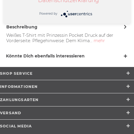
Datenschutzerklärung
Friedrich-Ebert-Straße 7 | 48153
Münster |
support@merchcowboy.com
Powered by
Beschreibung
Weißes T-Shirt mit Prinzessin Pocket Druck auf der
Vorderseite. Pflegehinweise: Dem Klima...
mehr
Könnte Dich ebenfalls interessieren
SHOP SERVICE
INFORMATIONEN
ZAHLUNGSARTEN
VERSAND
SOCIAL MEDIA