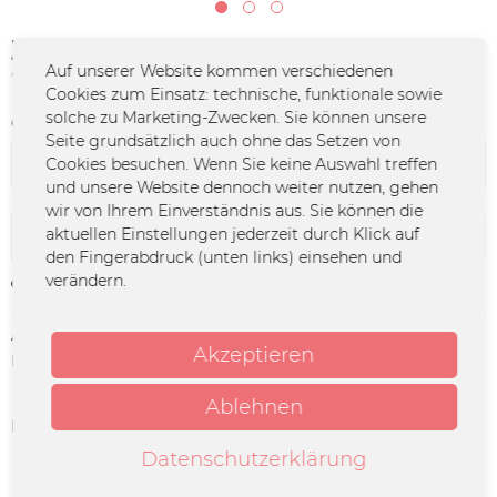
35,00 € *
Auf unserer Website kommen verschiedenen
*inkl. MwSt.
zzgl. Versandkosten
Cookies zum Einsatz: technische, funktionale sowie
solche zu Marketing-Zwecken. Sie können unsere
Größe:
Seite grundsätzlich auch ohne das Setzen von
Cookies besuchen. Wenn Sie keine Auswahl treffen
und unsere Website dennoch weiter nutzen, gehen
wir von Ihrem Einverständnis aus. Sie können die
aktuellen Einstellungen jederzeit durch Klick auf
In den
Warenkorb
den Fingerabdruck (unten links) einsehen und
verändern.
Merken
Artikel-Nr.:
MORA-0001
Akzeptieren
Info:
Nicht verfügbare Größen werden nach
der Mailand Show (19. Feb.) wieder im
Shop sein!
Ablehnen
Herstellerinfo:
Merchcowboy GmbH & Co. KG
Friedrich-Ebert-Straße 7 | 48153
Datenschutzerklärung
Münster |
support@merchcowboy.com