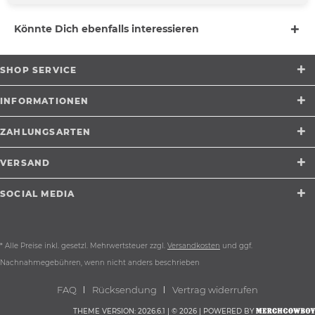
Könnte Dich ebenfalls interessieren
SHOP SERVICE
INFORMATIONEN
ZAHLUNGSARTEN
VERSAND
SOCIAL MEDIA
* Alle Preise inkl. gesetzl. Mehrwertsteuer zzgl.
Versandkosten
und ggf.
Nachnahmegebühren, wenn nicht anders beschrieben
FAQ
Rücksendung
Vertrag widerrufen
THEME VERSION: 2026.6.1 | © 2026 | POWERED BY