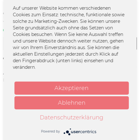
Auf unserer Website kommen verschiedenen
9,99 € *
Cookies zum Einsatz: technische, funktionale sowie
solche zu Marketing-Zwecken. Sie können unsere
*inkl. MwSt.
zzgl. Versandkosten
Seite grundsätzlich auch ohne das Setzen von
Sofort verfügbar | 3 - 4 Werktage
Cookies besuchen. Wenn Sie keine Auswahl treffen
und unsere Website dennoch weiter nutzen, gehen
In den
Warenkorb
wir von Ihrem Einverständnis aus. Sie können die
aktuellen Einstellungen jederzeit durch Klick auf
Merken
den Fingerabdruck (unten links) einsehen und
verändern.
Artikel-Nr.:
PLS-0002
Herstellerinfo:
Merchcowboy GmbH & Co. KG
Friedrich-Ebert-Straße 7 | 48153
Akzeptieren
Münster |
support@merchcowboy.com
Ablehnen
Beschreibung
Datenschutzerklärung
mehr
Powered by
Ähnliche Artikel