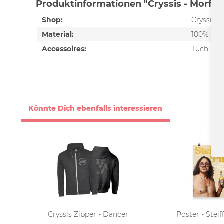
Produktinformationen "Cryssis - Morf S
Shop:
Cryssis
Material:
100% Poly
Accessoires:
Tuch
Könnte Dich ebenfalls interessieren
Cryssis Zipper - Dancer
Poster - Steif