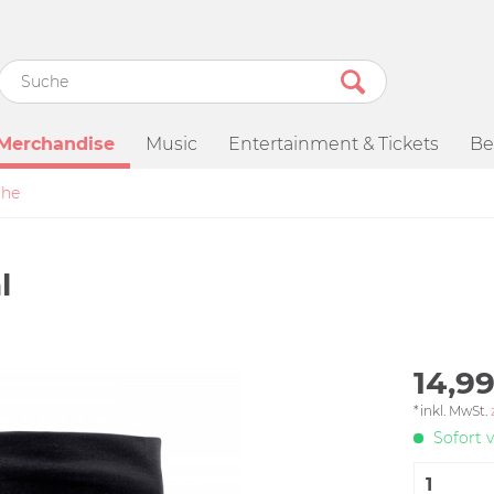
Merchandise
Music
Entertainment & Tickets
Be
uhe
l
14,99
*inkl. MwSt.
Sofort v