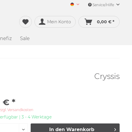
Service/Hilfe
Merch&Music Deutsch
Mein Konto
0,00 € *
nefiz
Sale
Cryssis
 € *
zzgl. Versandkosten
erfügbar | 3 - 4 Werktage
In den
Warenkorb