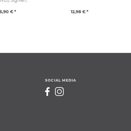
VD), signiert
Mer
6,90 € *
12,98 € *
SOCIAL MEDIA