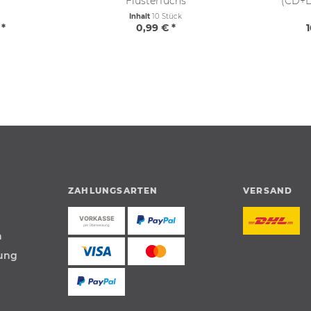
Flüsterfuchs
(CD+D
Inhalt
10 Stück
 *
0,99 € *
1
ZAHLUNGSARTEN
VERSAND
n
tung