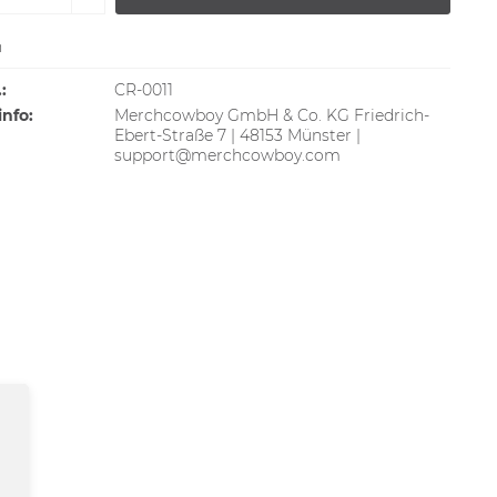
n
:
CR-0011
info:
Merchcowboy GmbH & Co. KG Friedrich-
Ebert-Straße 7 | 48153 Münster |
support@merchcowboy.com