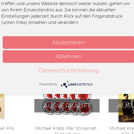
chlauchschal"
treffen und unsere Website dennoch weiter nutzen, gehen wir
von Ihrem Einverständnis aus. Sie können die aktuellen
Einstellungen jederzeit durch Klick auf den Fingerabdruck
ester recycled
(unten links) einsehen und verändern.
Akzeptieren
Ablehnen
Datenschutzerklärung
Powered by
AUSVERKAUFT
AUS
fen Pils
Michael Krebs 10er Stickerset -
Michael Kre