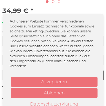
34,99 € *
*inkl. MwSt.
zzgl. Versandkosten
Auf unserer Website kommen verschiedenen
Sofort verfügbar | 3 - 4 Werktage
Cookies zum Einsatz: technische, funktionale sowie
solche zu Marketing-Zwecken. Sie können unsere
Größe:
Seite grundsätzlich auch ohne das Setzen von
Cookies besuchen. Wenn Sie keine Auswahl treffen
und unsere Website dennoch weiter nutzen, gehen
Farbe:
wir von Ihrem Einverständnis aus. Sie können die
aktuellen Einstellungen jederzeit durch Klick auf
den Fingerabdruck (unten links) einsehen und
verändern.
In den
Warenkorb
Akzeptieren
Merken
Ablehnen
Artikel-Nr.:
CR-0002.2
Herstellerinfo:
Merchcowboy GmbH & Co. KG
Datenschutzerklärung