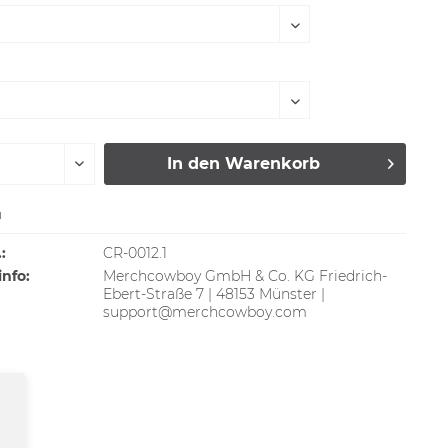
In den
Warenkorb
n
:
CR-0012.1
info:
Merchcowboy GmbH & Co. KG Friedrich-
Ebert-Straße 7 | 48153 Münster |
support@merchcowboy.com