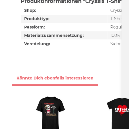
Produktinformationen "Cryssis T-Shirt 
Shop:
Cryssis
Produkttyp:
T-Shirt
Passform:
Regular F
Materialzusammensetzung:
100% Ba
Veredelung:
Siebdruc
Könnte Dich ebenfalls interessieren