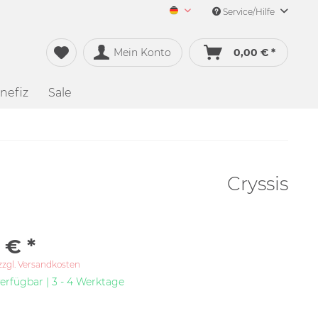
Service/Hilfe
Merch&Music Deutsch
Mein Konto
0,00 € *
nefiz
Sale
Cryssis
 € *
zzgl. Versandkosten
erfügbar | 3 - 4 Werktage