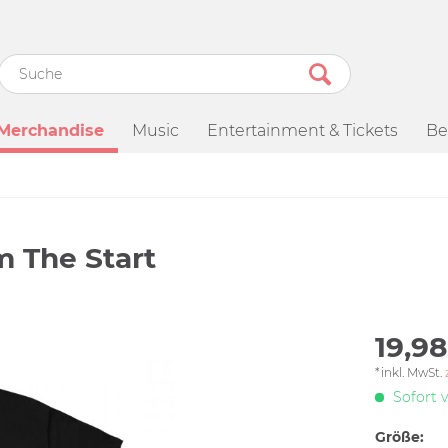
Merchandise
Music
Entertainment & Tickets
Be
m The Start
19,98
*inkl. MwSt.
Sofort v
Größe: