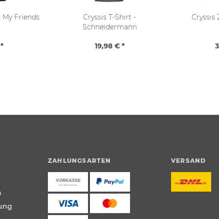
ll My Friends
Cryssis T-Shirt -
Cryssis 
Schneidermann
*
19,98 € *
3
ZAHLUNGSARTEN
VERSAND
n
tung