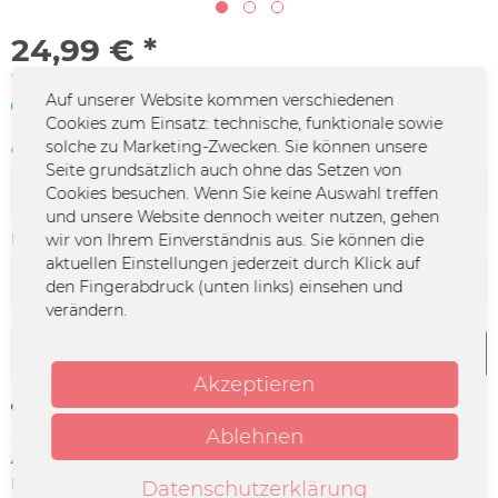
24,99 € *
*inkl. MwSt.
zzgl. Versandkosten
Auf unserer Website kommen verschiedenen
Sofort verfügbar | 3 - 4 Werktage
Cookies zum Einsatz: technische, funktionale sowie
solche zu Marketing-Zwecken. Sie können unsere
Größe:
Seite grundsätzlich auch ohne das Setzen von
Cookies besuchen. Wenn Sie keine Auswahl treffen
und unsere Website dennoch weiter nutzen, gehen
Farbe:
wir von Ihrem Einverständnis aus. Sie können die
aktuellen Einstellungen jederzeit durch Klick auf
den Fingerabdruck (unten links) einsehen und
verändern.
In den
Warenkorb
Akzeptieren
Merken
Ablehnen
Artikel-Nr.:
MOL-0003
Herstellerinfo:
Merchcowboy GmbH & Co. KG
Datenschutzerklärung