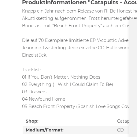
Produktinformationen "Catapults - Acou
Knapp ein Jahr nach dem Release von I’ll Be Honest h
Akustiksetting aufgenommen. Trotz heruntergefahren
Bonus ist mit "Beach Front Property" auch ein Cover 
Die auf 70 Exemplare limitierte EP "Acoustic Advent
Jeannine Twisterling. Jede einzelne CD-Hülle wurde li
Einzelstück.
Tracklist:
01 If You Don’t Matter, Nothing Does
02 Everything ( I Wish I Could Claim To Be)
03 Drawers
04 Newfound Home
05 Beach Front Property (Spanish Love Songs Cover)
Shop:
Catapult
Medium/Format:
CD