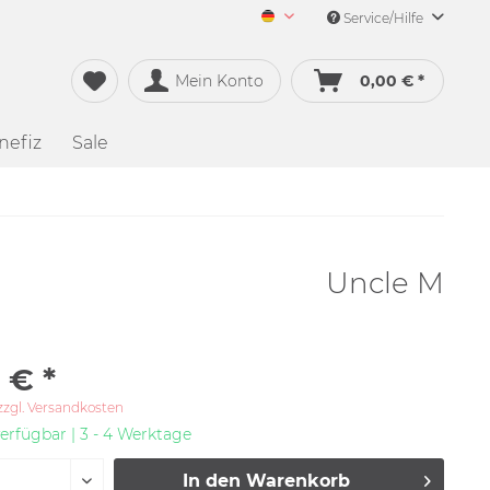
Service/Hilfe
Merch&Music Deutsch
Mein Konto
0,00 € *
nefiz
Sale
Uncle M
 € *
zzgl. Versandkosten
erfügbar | 3 - 4 Werktage
In den
Warenkorb