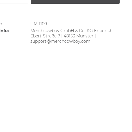
n
:
UM-1109
info:
Merchcowboy GmbH & Co. KG Friedrich-
Ebert-Straße 7 | 48153 Münster |
support@merchcowboy.com