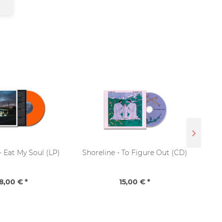
- Eat My Soul (LP)
Shoreline - To Figure Out (CD)
Spa
Faces
8,00 € *
15,00 € *