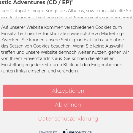
stic Adventures (CD / EP)"
aben Catapults einige Songs des Albums, sowie ihre aktuelle Si
em Instrumental verlieren die fünf Songs nichts von dem emoti
eines der wohl besten Songs von Spanish Love Songs auf der EP.
Auf unserer Website kommen verschiedenen Cookies zum
Einsatz: technische, funktionale sowie solche zu Marketing-
ures" von Catapults kommt nur hier im Uncle M Shop in einem e
Zwecken. Sie können unsere Seite grundsätzlich auch ohne
das Setzen von Cookies besuchen. Wenn Sie keine Auswahl
ebevoll im Linoldruckverfahren von der Künstlerin selbst angefe
treffen und unsere Website dennoch weiter nutzen, gehen wir
von Ihrem Einverständnis aus. Sie können die aktuellen
Einstellungen jederzeit durch Klick auf den Fingerabdruck
(unten links) einsehen und verändern.
Akzeptieren
Ablehnen
s
Datenschutzerklärung
Powered by