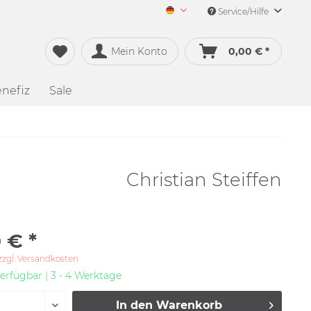
Service/Hilfe
Merch&Music Deutsch
Mein Konto
0,00 € *
nefiz
Sale
Christian Steiffen
 € *
zzgl. Versandkosten
erfügbar | 3 - 4 Werktage
In den
Warenkorb