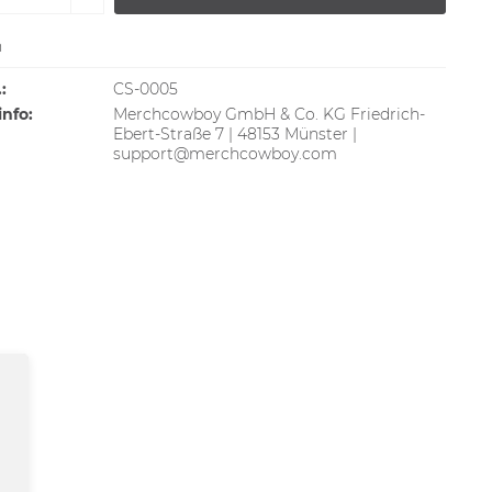
n
:
CS-0005
info:
Merchcowboy GmbH & Co. KG Friedrich-
Ebert-Straße 7 | 48153 Münster |
support@merchcowboy.com