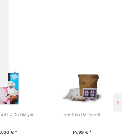
Gott of Schlager
Steiffen Party-Set
Post
De
0,00 € *
14,99 € *