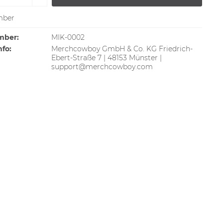
ber
mber:
MIK-0002
nfo:
Merchcowboy GmbH & Co. KG Friedrich-
Ebert-Straße 7 | 48153 Münster |
support@merchcowboy.com