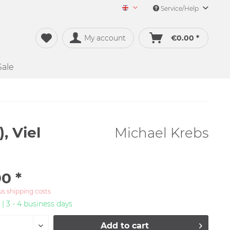
Service/Help
Merch&Music English
My account
€0.00 *
Sale
, Viel
Michael Krebs
0 *
us shipping costs
 | 3 - 4 business days
Add to
cart