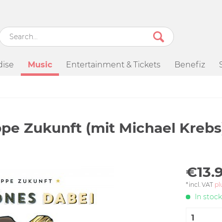
ise
Music
Entertainment & Tickets
Benefiz
pe Zukunft (mit Michael Krebs)
€13.9
*incl. VAT
pl
In stock