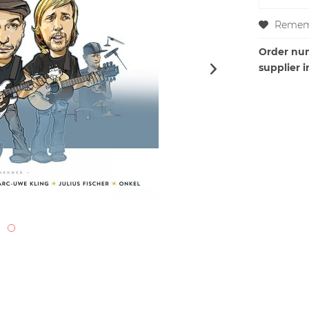
Remem
Order nu
supplier i