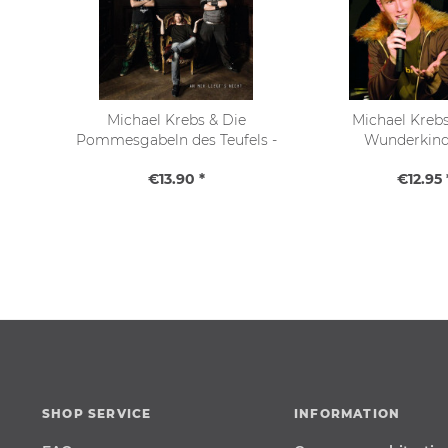
Michael Krebs & Die
Michael Kreb
Pommesgabeln des Teufels -
Wunderkin
An mir liegt´s nicht (CD),
Spätentwickl
€13.90 *
€12.95 
signiert
SHOP SERVICE
INFORMATION