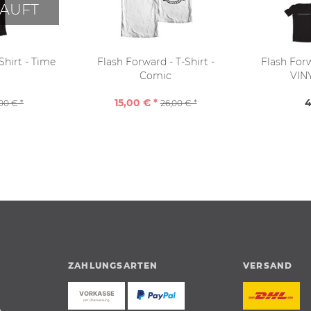
AUFT
Shirt - Time
Flash Forward - T-Shirt -
Flash For
Comic
VIN
15,00 € *
4
,00 € *
26,00 € *
ZAHLUNGSARTEN
VERSAND