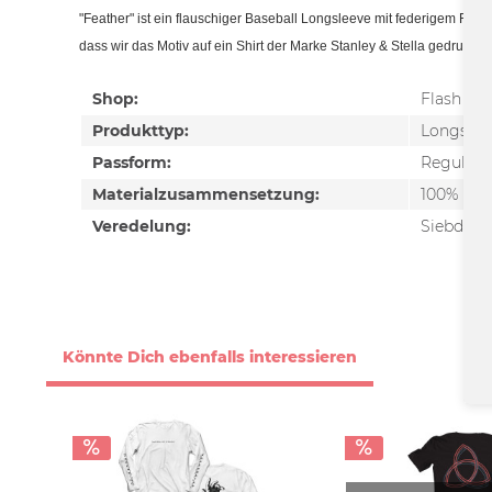
"Feather" ist ein flauschiger Baseball Longsleeve mit federigem 
dass wir das Motiv auf ein Shirt der Marke Stanley & Stella gedruckt
Shop:
Flash Fo
Produkttyp:
Longslee
Passform:
Regular F
Materialzusammensetzung:
100% Bau
Veredelung:
Siebdruc
Könnte Dich ebenfalls interessieren