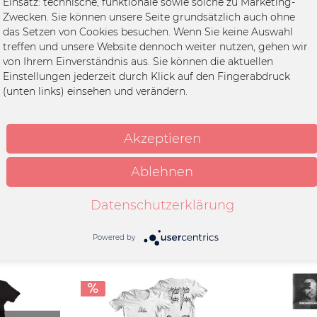
Einsatz: technische, funktionale sowie solche zu Marketing-
Frontprint. Das Zitat stammt aus dem Song „Dancing In The Dark“. YOU AND ME S
Zwecken. Sie können unsere Seite grundsätzlich auch ohne
 haben, die zu den qualitativ hochwertigsten und nachhaltigsten Anbietern im Fair
das Setzen von Cookies besuchen. Wenn Sie keine Auswahl
treffen und unsere Website dennoch weiter nutzen, gehen wir
von Ihrem Einverständnis aus. Sie können die aktuellen
rward
Einstellungen jederzeit durch Klick auf den Fingerabdruck
ve
(unten links) einsehen und verändern.
it
mwolle in Bio-Qualität
Akzeptieren
k
Ablehnen
Datenschutzerklärung
Powered by