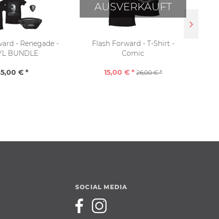
AUSVERKAUFT
ward - Renegade -
Flash Forward - T-Shirt -
Flas
YL BUNDLE
Comic
5,00 € *
15,00 € *
26,00 € *
SOCIAL MEDIA