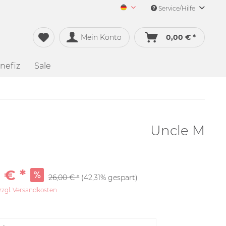
Service/Hilfe
Merch&Music Deutsch
Mein Konto
0,00 € *
nefiz
Sale
Uncle M
 € *
26,00 € *
(42,31% gespart)
zzgl. Versandkosten