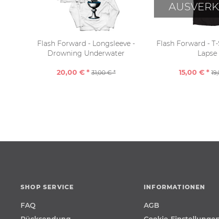
AUSVERK
Flash Forward - Longsleeve -
Flash Forward - T-
Drowning Underwater
Lapse
20,00 € *
15,00 € *
31,00 € *
19
SHOP SERVICE
INFORMATIONEN
FAQ
AGB