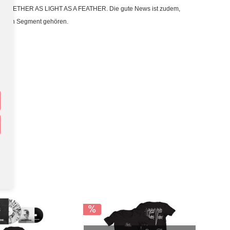
TICK TOGETHER AS LIGHT AS A FEATHER. Die gute News ist zudem,
 Fashion Segment gehören.