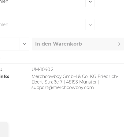
In den
Warenkorb
n
:
UM-1040.2
info:
Merchcowboy GmbH & Co. KG Friedrich-
Ebert-Straße 7 | 48153 Münster |
support@merchcowboy.com