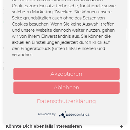
54,95 € *
Cookies zum Einsatz: technische, funktionale sowie
solche zu Marketing-Zwecken. Sie können unsere
*inkl. MwSt.
zzgl. Versandkosten
Seite grundsätzlich auch ohne das Setzen von
Sofort verfügbar | 3 - 4 Werktage
Cookies besuchen. Wenn Sie keine Auswahl treffen
und unsere Website dennoch weiter nutzen, gehen
In den
Warenkorb
wir von Ihrem Einverständnis aus. Sie können die
aktuellen Einstellungen jederzeit durch Klick auf
den Fingerabdruck (unten links) einsehen und
Merken
verändern.
Artikel-Nr.:
DECO-TI-0059
Herstellerinfo:
Merchcowboy GmbH & Co. KG
Akzeptieren
Friedrich-Ebert-Straße 7 | 48153
Münster |
support@merchcowboy.com
Ablehnen
Beschreibung
Datenschutzerklärung
LIVE 2026 - Ich weiß wie dieser Abend endet / Hardticket
Datum: 05.11.2026 Ort:...
mehr
Powered by
Könnte Dich ebenfalls interessieren